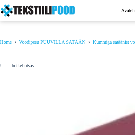
Skip
to
Avaleh
content
Home
Voodipesu PUUVILLA SATÄÄN
Kummiga satäänist vo
Laost hetkel otsas