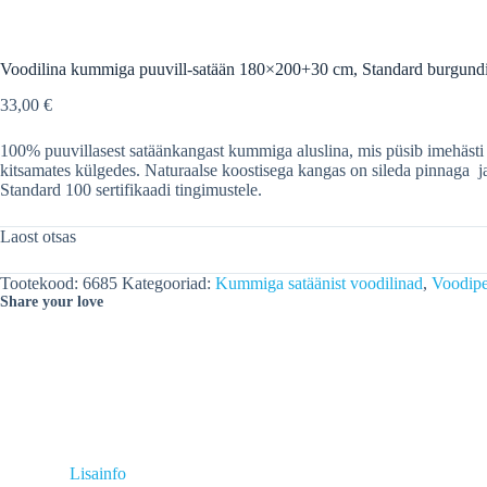
Voodilina kummiga puuvill-satään 180×200+30 cm, Standard burgund
33,00
€
100% puuvillasest satäänkangast kummiga aluslina, mis püsib imehästi
kitsamates külgedes. Naturaalse koostisega kangas on sileda pinnaga 
Standard 100 sertifikaadi tingimustele.
Laost otsas
Tootekood:
6685
Kategooriad:
Kummiga satäänist voodilinad
,
Voodi
Share your love
Lisainfo