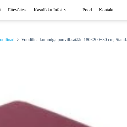
t
Ettevõttest
Kasulikku Infot
Pood
Kontakt
odilinad
Voodilina kummiga puuvill-satään 180×200+30 cm, Stand