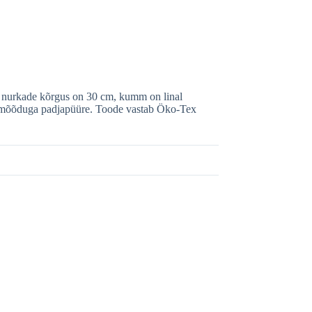
a nurkade kõrgus on 30 cm, kumm on linal
eva mõõduga padjapüüre. Toode vastab Öko-Tex