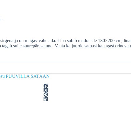
ia
 sirgena ja on mugav vahetada. Lina sobib madratsile 180×200 cm, lin
ja tagab sulle suurepärase une. Vaata ka juurde samast kanagast erin
pesu PUUVILLA SATÄÄN