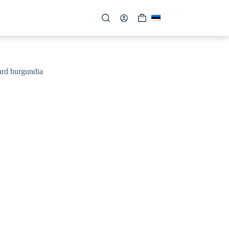
Shopping
cart
ard burgundia