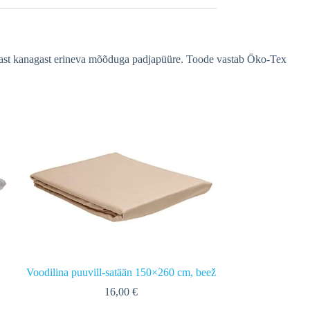
samast kanagast erineva mõõduga padjapüüre. Toode vastab Öko-Tex
Voodilina puuvill-satään 150×260 cm, beež
16,00
€