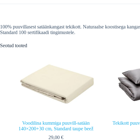
100% puuvillasest satäänkangast tekikott. Naturaalse koostisega kang
Standard 100 sertifikaadi tingimustele.
Seotud tooted
Voodilina kummiga puuvill-satään
Tekikott puuv
140×200+30 cm, Standard taupe beež
29,00
€