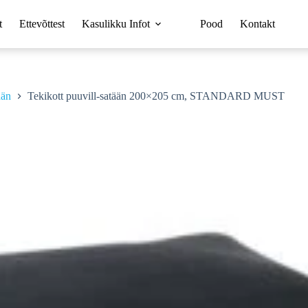
t
Ettevõttest
Kasulikku Infot
Pood
Kontakt
ään
Tekikott puuvill-satään 200×205 cm, STANDARD MUST