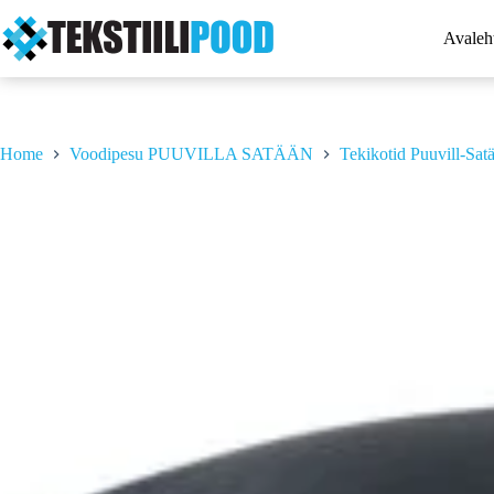
Skip
to
Avaleh
content
Home
Voodipesu PUUVILLA SATÄÄN
Tekikotid Puuvill-Sat