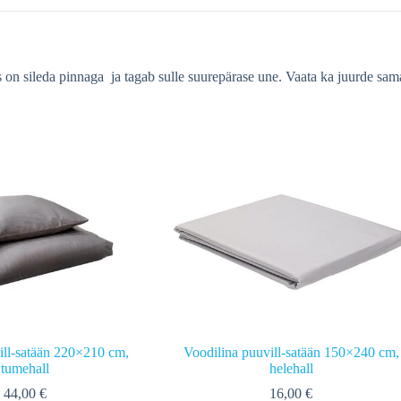
as on sileda pinnaga ja tagab sulle suurepärase une. Vaata ka juurde 
ill-satään 220×210 cm,
Voodilina puuvill-satään 150×240 cm,
tumehall
helehall
44,00
€
16,00
€