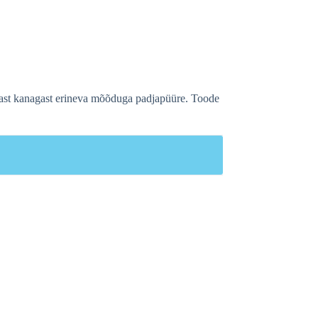
amast kanagast erineva mõõduga padjapüüre. Toode