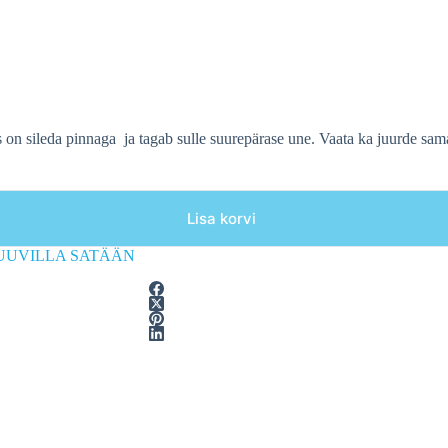
s on sileda pinnaga ja tagab sulle suurepärase une. Vaata ka juurde s
Lisa korvi
 PUUVILLA SATÄÄN