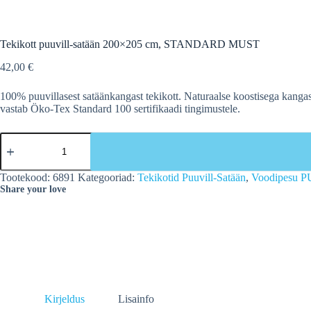
Tekikott puuvill-satään 200×205 cm, STANDARD MUST
42,00
€
100% puuvillasest satäänkangast tekikott. Naturaalse koostisega kanga
vastab Öko-Tex Standard 100 sertifikaadi tingimustele.
Tekikott
puuvill-
satään
200x205
Tootekood:
6891
Kategooriad:
Tekikotid Puuvill-Satään
,
Voodipesu
cm,
Share your love
STANDARD
MUST
kogus
Kirjeldus
Lisainfo