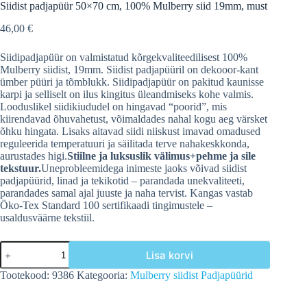
Siidist padjapüür 50×70 cm, 100% Mulberry siid 19mm, must
46,00
€
Siidipadjapüür on valmistatud kõrgekvaliteedilisest 100%
Mulberry siidist, 19mm. Siidist padjapüüril on dekooor-kant
ümber püüri ja tõmblukk. Siidipadjapüür on pakitud kaunisse
karpi ja selliselt on ilus kingitus üleandmiseks kohe valmis.
Looduslikel siidikiududel on hingavad “poorid”, mis
kiirendavad õhuvahetust, võimaldades nahal kogu aeg värsket
õhku hingata. Lisaks aitavad siidi niiskust imavad omadused
reguleerida temperatuuri ja säilitada terve nahakeskkonda,
aurustades higi.
Stiilne ja luksuslik välimus+pehme ja sile
tekstuur.
Uneprobleemidega inimeste jaoks võivad siidist
padjapüürid, linad ja tekikotid – parandada unekvaliteeti,
parandades samal ajal juuste ja naha tervist. Kangas vastab
Öko-Tex Standard 100 sertifikaadi tingimustele –
usaldusväärne tekstiil.
Siidist
Lisa korvi
padjapüür
50x70
Tootekood:
9386
Kategooria:
Mulberry siidist Padjapüürid
cm,
100%
Mulberry