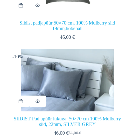
Siidist padjapüür 50×70 cm, 100% Mulberry siid
19mm,hõbehall
46,00
€
-10%
SIIDIST Padjapüür lukuga, 50×70 cm 100% Mulberry
siid, 22mm, SILVER GREY
46,00
€
51,00
€
Algne
Praegune