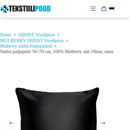
Skip
to
Shopping
content
cart
Home
SIIDIST Voodipesu
MULBERRY SIIDIST Voodipesu
Mulberry siidist Padjapüürid
Siidist padjapüür 50×70 cm, 100% Mulberry siid 19mm, must