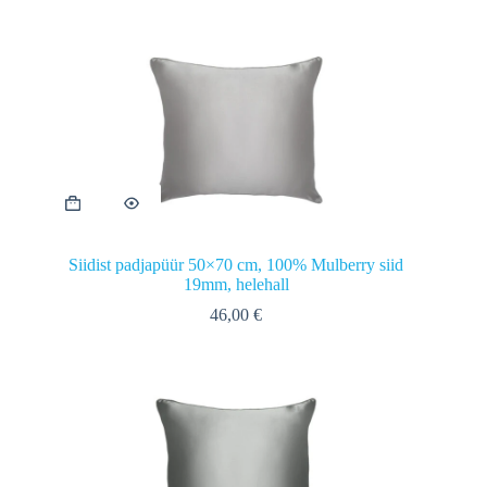
hind
hind
oli:
on:
51,00 €.
46,00 €.
Siidist padjapüür 50×70 cm, 100% Mulberry siid
19mm, helehall
46,00
€