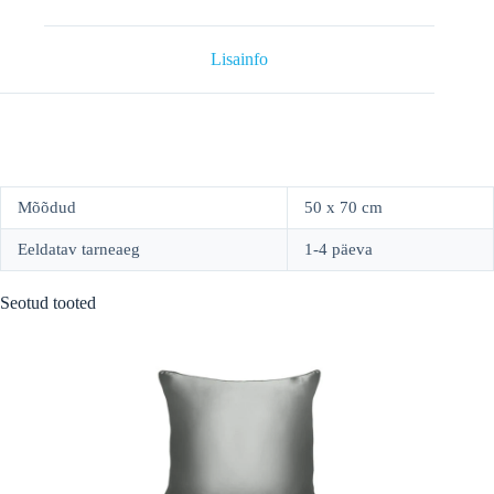
siid
19mm,
must
Lisainfo
kogus
Mõõdud
50 x 70 cm
Eeldatav tarneaeg
1-4 päeva
Seotud tooted