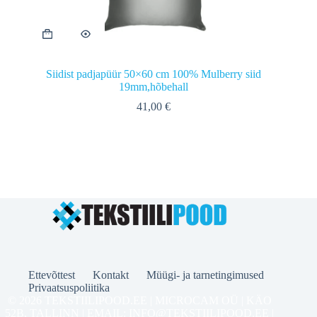
Siidist padjapüür 50×60 cm 100% Mulberry siid
19mm,hõbehall
41,00
€
Ettevõttest
Kontakt
Müügi- ja tarnetingimused
Privaatsuspoliitika
© 2026 TEKSTIILIPOOD.EE | MICROCAM OÜ | KÄO
52B, TALLINN | EMAIL: INFO@TEKSTIILIPOOD.EE |