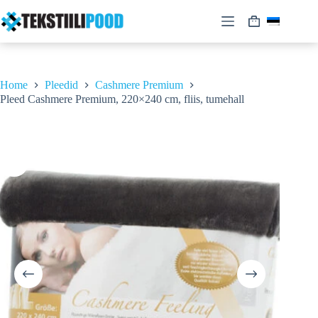
Skip
to
Shopping
content
cart
Home
Pleedid
Cashmere Premium
Pleed Cashmere Premium, 220×240 cm, fliis, tumehall