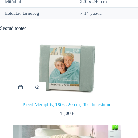
Mõõdud
220 x 240 cm
Eeldatav tarneaeg
7-14 päeva
Seotud tooted
Pleed Memphis, 180×220 cm, fliis, helesinine
41,00
€