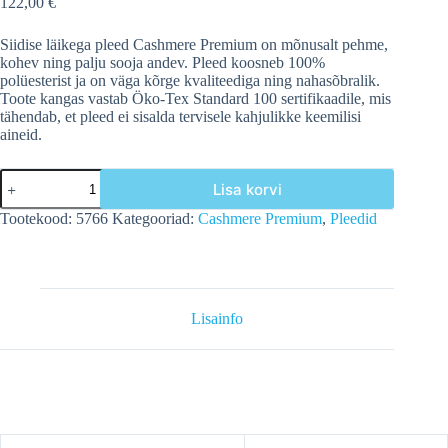
122,00
€
Siidise läikega
pleed Cashmere Premium
on mõnusalt pehme,
kohev ning palju sooja andev. Pleed koosneb 100%
polüesterist ja on väga kõrge kvaliteediga ning nahasõbralik.
Toote kangas vastab Öko-Tex Standard 100 sertifikaadile, mis
tähendab, et pleed ei sisalda tervisele kahjulikke keemilisi
aineid.
Pleed
Lisa korvi
Cashmere
Premium,
Tootekood:
5766
Kategooriad:
Cashmere Premium
,
Pleedid
220x240
cm,
fliis,
tumehall
kogus
Lisainfo