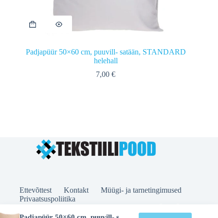
Padjapüür 50×60 cm, puuvill- satään, STANDARD
helehall
7,00
€
Ettevõttest
Kontakt
Müügi- ja tarnetingimused
Privaatsuspoliitika
© 2026 TEKSTIILIPOOD.EE | MICROCAM OÜ | KÄO
52B, TALLINN | EMAIL: INFO@TEKSTIILIPOOD.EE |
Padjapüür 50×60 cm, puuvill- satään, STANDARD beež