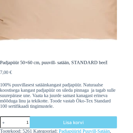
Padjapüür 50×60 cm, puuvill- satään, STANDARD beež
7,00
€
100% puuvillasest satäänkangast padjapüür. Naturaalse
koostisega kangast padjapüür on sileda pinnaga ja tagab sulle
suurepärase une. Vaata ka juurde samast kanagast erineva
mõõduga linu ja tekikotte. Toode vastab Öko-Tex Standard
100 sertifikaadi tingimustele.
Padjapüür
Lisa korvi
50x60
cm,
Tootekood:
5261
Kategooriad:
Padjapüürid Puuvill-Satään
,