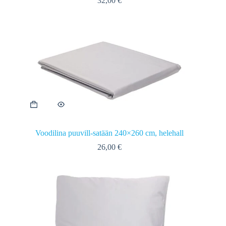
32,00
€
Voodilina puuvill-satään 240×260 cm, helehall
26,00
€