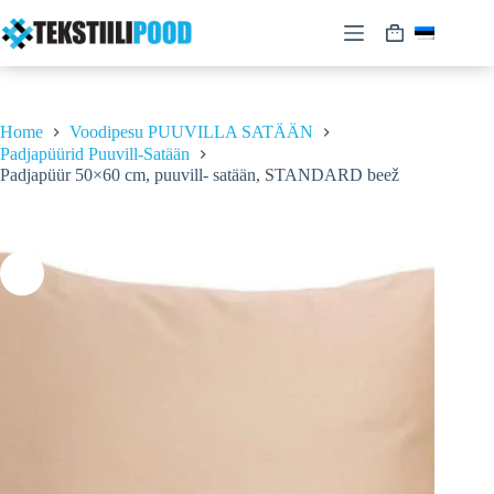
Skip
to
Shopping
content
cart
Home
Voodipesu PUUVILLA SATÄÄN
Padjapüürid Puuvill-Satään
Padjapüür 50×60 cm, puuvill- satään, STANDARD beež