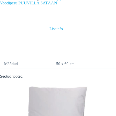
puuvill-
Voodipesu PUUVILLA SATÄÄN
satään,
STANDARD
beež
kogus
Lisainfo
Mõõdud
50 x 60 cm
Seotud tooted