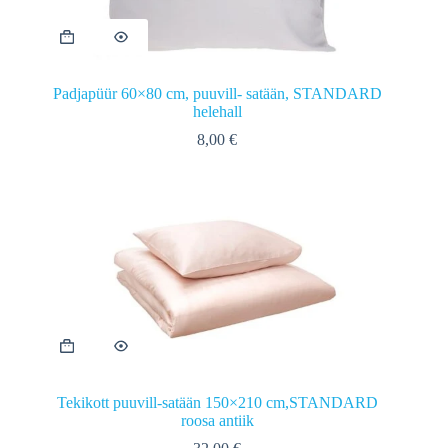
Padjapüür 60×80 cm, puuvill- satään, STANDARD
helehall
8,00
€
Tekikott puuvill-satään 150×210 cm,STANDARD
roosa antiik