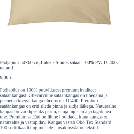
Padjapüür 50×60 cm,Luksus Sinule, satään 100% PV, TC400,
natural
9,00
€
Padjapüür on 100% puuvillasest premium kvaliteet
satäänkangast Ühevärviline satäänkangas on tihedama ja
peenema koega, kanga tihedus on TC400. Premium
satäänkangas on eriti sileda pinna ja siidja läikega. Naturaalne
kangas on voodipesuks parim, ei aja higistama ja tagab hea
une. Premium satääni on lihtne hooldada, kuna kangas on
naturaalne ja vastupidav. Kangas vastab Öko-Tex Standard
100 sertifikaadi tingimustele – usaldusväärne tekstiil.