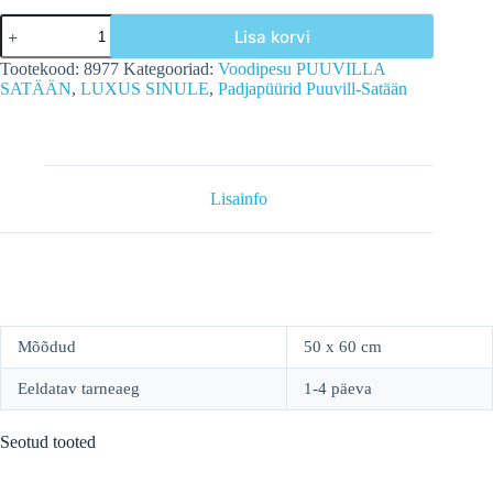
Padjapüür
Lisa korvi
50x60
cm,Luksus
Tootekood:
8977
Kategooriad:
Voodipesu PUUVILLA
Sinule,
SATÄÄN
,
LUXUS SINULE
,
Padjapüürid Puuvill-Satään
satään
100%
PV,
TC400,
natural
kogus
Lisainfo
Mõõdud
50 x 60 cm
Eeldatav tarneaeg
1-4 päeva
Seotud tooted