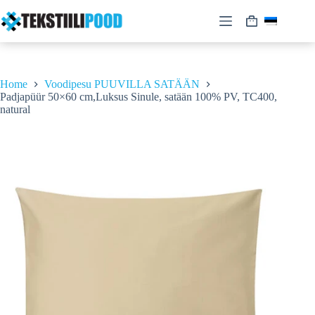
Skip
to
Shopping
content
cart
Home
Voodipesu PUUVILLA SATÄÄN
Padjapüür 50×60 cm,Luksus Sinule, satään 100% PV, TC400,
natural