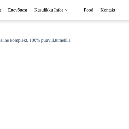
t
Ettevõttest
Kasulikku Infot
Pood
Kontakt
line komplekt, 100% puuvill,tumelilla