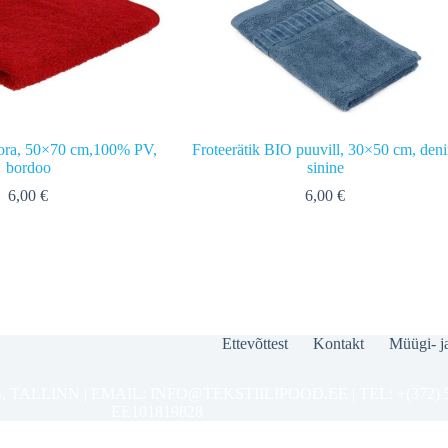
nora, 50×70 cm,100% PV,
Froteerätik BIO puuvill, 30×50 cm, den
bordoo
sinine
6,00
€
6,00
€
Ettevõttest
Kontakt
Müügi- j
TALLINN | EMAIL: INFO@TEKSTIILIPOOD.EE | TEL: +(372) 50
EE101819828