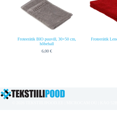
Froteerätik BIO puuvill, 30×50 cm,
Froteerätik Le
hõbehall
6,00
€
© 2026 TEKSTIILIPOOD.EE | MICROCAM OÜ | KÄO 52B, 