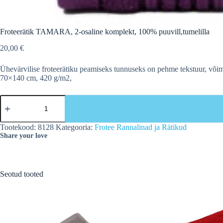
Froteerätik TAMARA, 2-osaline komplekt, 100% puuvill,tumelilla
20,00
€
Ühevärvilise froteerätiku peamiseks tunnuseks on pehme tekstuur, võim
70×140 cm, 420 g/m2,
Froteerätik
TAMARA,
2-
osaline
Tootekood:
8128
Kategooria:
Frotee Rannalinad ja Rätikud
komplekt,
Share your love
100%
puuvill,tumelilla
kogus
Seotud tooted