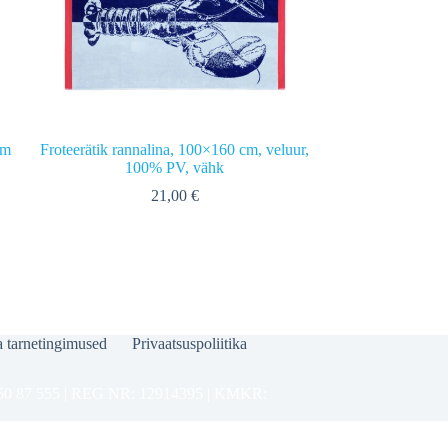
im
Froteerätik rannalina, 100×160 cm, veluur,
100% PV, vähk
21,00
€
a tarnetingimused
Privaatsuspoliitika
 87 555 | REG NR: 12914395 | KMKR: