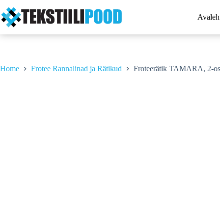
Skip
to
Avaleh
content
Home
Frotee Rannalinad ja Rätikud
Froteerätik TAMARA, 2-osa