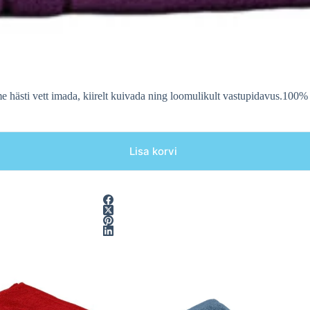
e hästi vett imada, kiirelt kuivada ning loomulikult vastupidavus.100%
Lisa korvi