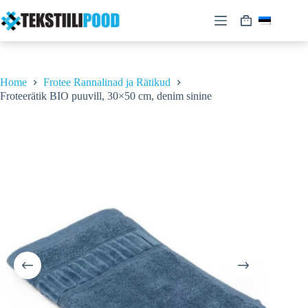
Skip
to
Shopping
content
cart
Home
Frotee Rannalinad ja Rätikud
Froteerätik BIO puuvill, 30×50 cm, denim sinine