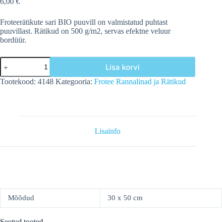
6,00
€
Froteerätikute sari BIO puuvill on valmistatud puhtast
puuvillast. Rätikud on 500 g/m2, servas efektne veluur
bordüür.
Froteerätik
Lisa korvi
BIO
puuvill,
Tootekood:
4148
Kategooria:
Frotee Rannalinad ja Rätikud
30x50
cm,
denim
sinine
kogus
Lisainfo
Mõõdud
30 x 50 cm
Seotud tooted