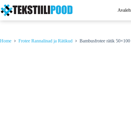
Skip
to
Avaleh
content
Home
Frotee Rannalinad ja Rätikud
Bambusfrotee rätik 50×10