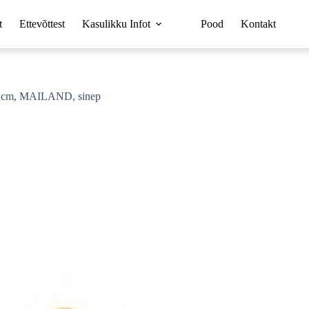
t
Ettevõttest
Kasulikku Infot
Pood
Kontakt
0 cm, MAILAND, sinep