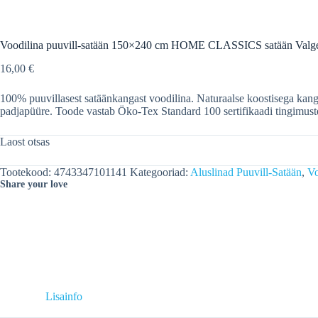
Voodilina puuvill-satään 150×240 cm HOME CLASSICS satään Valg
16,00
€
100% puuvillasest satäänkangast voodilina. Naturaalse koostisega kang
padjapüüre. Toode vastab Öko-Tex Standard 100 sertifikaadi tingimust
Laost otsas
Tootekood:
4743347101141
Kategooriad:
Aluslinad Puuvill-Satään
,
V
Share your love
Lisainfo