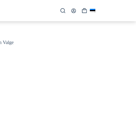
Shopping
cart
n Valge