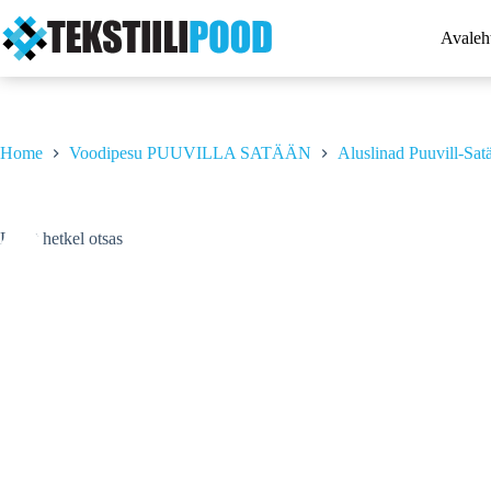
Skip
to
Avaleh
content
Home
Voodipesu PUUVILLA SATÄÄN
Aluslinad Puuvill-Sat
Laost hetkel otsas