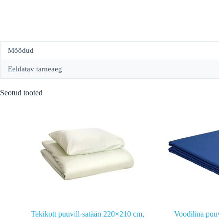
Mõõdud
Eeldatav tarneaeg
Seotud tooted
Tekikott puuvill-satään 220×210 cm,
Voodilina puu