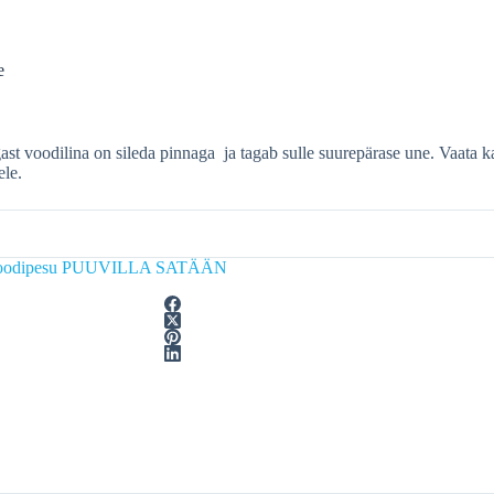
e
ast voodilina on sileda pinnaga ja tagab sulle suurepärase une. Vaata
ele.
oodipesu PUUVILLA SATÄÄN