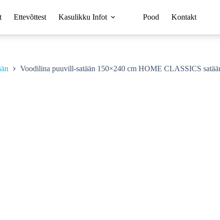
t
Ettevõttest
Kasulikku Infot
Pood
Kontakt
ään
Voodilina puuvill-satään 150×240 cm HOME CLASSICS satää