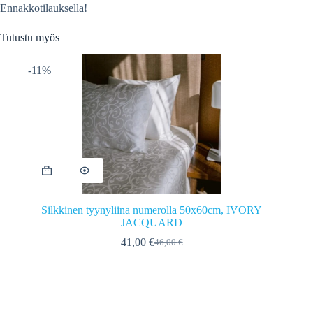
Ennakkotilauksella!
Tutustu myös
-11%
Silkkinen tyynyliina numerolla 50x60cm, IVORY
JACQUARD
41,00
€
46,00
€
Alkuperäinen
Nykyinen
hinta
hinta
oli:
on:
46,00 €.
41,00 €.