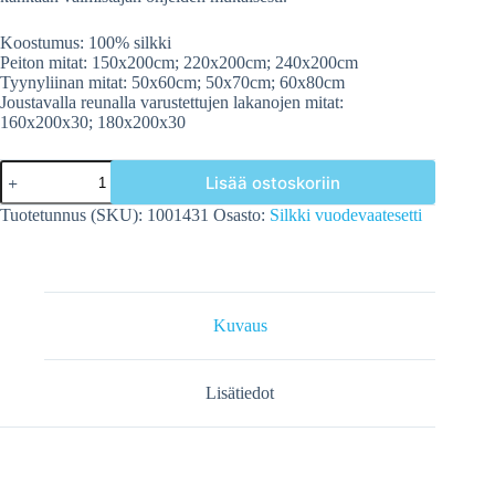
Koostumus: 100% silkki
Peiton mitat: 150x200cm; 220x200cm; 240x200cm
Tyynyliinan mitat: 50x60cm; 50x70cm; 60x80cm
Joustavalla reunalla varustettujen lakanojen mitat:
160x200x30; 180x200x30
Sisältäen
Lisää ostoskoriin
vetoketjun,
50x60
Tuotetunnus (SKU):
1001431
Osasto:
Silkki vuodevaatesetti
cm,
MUSTA
JACQUARD
SIIDISTÄ.
määrä
Kuvaus
Lisätiedot