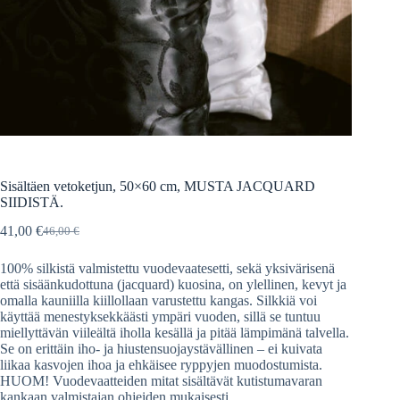
Sisältäen vetoketjun, 50×60 cm, MUSTA JACQUARD
SIIDISTÄ.
41,00
€
46,00
€
Alkuperäinen
Nykyinen
hinta
hinta
100% silkistä valmistettu vuodevaatesetti, sekä yksivärisenä
oli:
on:
että sisäänkudottuna (jacquard) kuosina, on ylellinen, kevyt ja
46,00 €.
41,00 €.
omalla kauniilla kiillollaan varustettu kangas. Silkkiä voi
käyttää menestyksekkäästi ympäri vuoden, sillä se tuntuu
miellyttävän viileältä iholla kesällä ja pitää lämpimänä talvella.
Se on erittäin iho- ja hiustensuojaystävällinen – ei kuivata
liikaa kasvojen ihoa ja ehkäisee ryppyjen muodostumista.
HUOM! Vuodevaatteiden mitat sisältävät kutistumavaran
kankaan valmistajan ohjeiden mukaisesti.