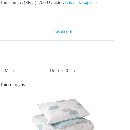
cm,
Tuotetunnus (SKU):
7600
Osastot:
Lakanat
,
Lapsille
100%
puuvillaa,
MARS-
TÄHDET,
Pinkki
määrä
Lisätiedot
Mitat
150 x 240 cm
Tutustu myös