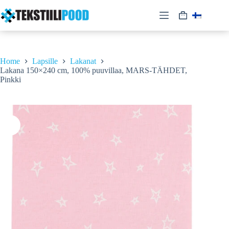
Skip
to
Shopping
content
cart
Home
Lapsille
Lakanat
Lakana 150×240 cm, 100% puuvillaa, MARS-TÄHDET,
Pinkki