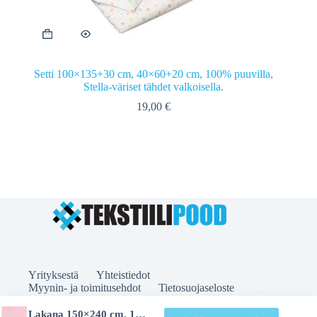
Setti 100×135+30 cm, 40×60+20 cm, 100% puuvilla,
Stella-väriset tähdet valkoisella.
19,00
€
Yrityksestä
Yhteistiedot
Myynin- ja toimitusehdot
Tietosuojaseloste
© 2026 TEKSTIILIPOOD.EE | MICROCAM OÜ | KÄO
52B, TALLINN | EMAIL: INFO@TEKSTIILIPOOD.EE |
Lakana 150×240 cm, 100% puuvillaa, MARS-TÄHDET, Pinkki